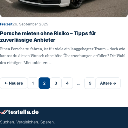
Freizeit
26. September 2025
Porsche mieten ohne Risiko – Tipps für
zuverlässige Anbieter
Einen Porsche zu fahren, ist für viele ein langgehegter Traum – doch wie
kannst du diesen Wunsch ohne böse Überraschungen erfüllen? Die Wahl
des richtigen Mietanbieters …
Beitrags-Navigation
← Neuere
1
2
3
4
…
9
Ältere →
testella.de
Suchen. Vergleichen. Sparen.