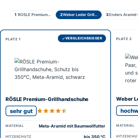
1
RÖSLE Premium-Grillhandschuhe
2
Weber Leder Grillhandschuhe
3
Enders Aramid 
VERGLEICHSSIEGER
2
1
Weber L
RÖSLE Premium-Grillhandschuhe
hochw
sehr gut
Meta-Aramid mit Baumwollfutter
MATERIAL
MATERIAL
bis 350 °C
HITZESCHU
HITZESCHUTZ