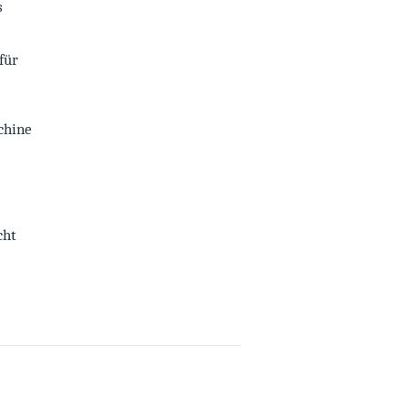
s
für
chine
cht