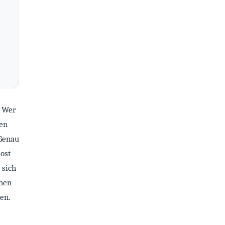
. Wer
ßen
 Genau
Rost
 sich
uhen
en.