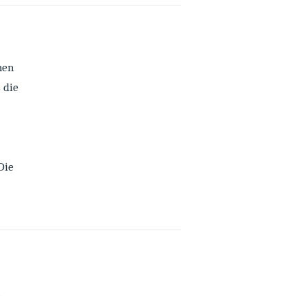
hen
 die
Die