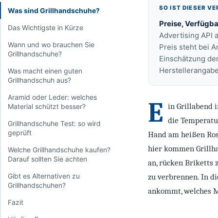
SO IST DIESER V
Was sind Grillhandschuhe?
Preise, Verfügba
Das Wichtigste in Kürze
Advertising API 
Wann und wo brauchen Sie
Preis steht bei 
Grillhandschuhe?
Einschätzung der
Herstellerangab
Was macht einen guten
Grillhandschuh aus?
Aramid oder Leder: welches
E
in Grillabend 
Material schützt besser?
die Temperatur
Grillhandschuhe Test: so wird
geprüft
Hand am heißen Rost
hier kommen Grillha
Welche Grillhandschuhe kaufen?
Darauf sollten Sie achten
an, rücken Briketts 
Gibt es Alternativen zu
zu verbrennen. In d
Grillhandschuhen?
ankommt, welches Ma
Fazit