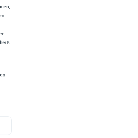
onen,
rn
er
 heiß
den