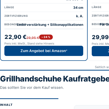
34 cm
LÄNGE
LÄNGE
k. A.
ZERTIFIZIE
ZERTIFIZIERUNG
Für G
Lederverstärkung + Silikonapplikationen
BESONDERH
BESONDERHEIT
22,90 €
29,99
−24 %
29,95 €
Preis inkl. MwSt., Stand siehe Hinweis
Preis inkl. M
Zum Angebot bei Amazon
*
Seitlich 
Grillhandschuhe Kaufratgebe
Das sollten Sie vor dem Kauf wissen.
INHALT