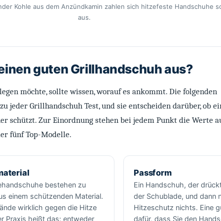
nder Kohle aus dem Anzündkamin zahlen sich hitzefeste Handschuhe so
aus.
inen guten Grillhandschuh aus?
ulegen möchte, sollte wissen, worauf es ankommt. Die folgenden
zu jeder Grillhandschuh Test, und sie entscheiden darüber, ob ei
her schützt. Zur Einordnung stehen bei jedem Punkt die Werte a
er fünf Top-Modelle.
aterial
Passform
ehandschuhe bestehen zu
Ein Handschuh, der drückt 
us einem schützenden Material.
der Schublade, und dann n
ände wirklich gegen die Hitze
Hitzeschutz nichts. Eine 
r Praxis heißt das: entweder
dafür, dass Sie den Hands