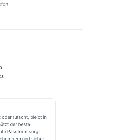
fort
n
us
oder rutscht, bleibt in
ützt der beste
gute Passform sorgt
chuh gern und sicher