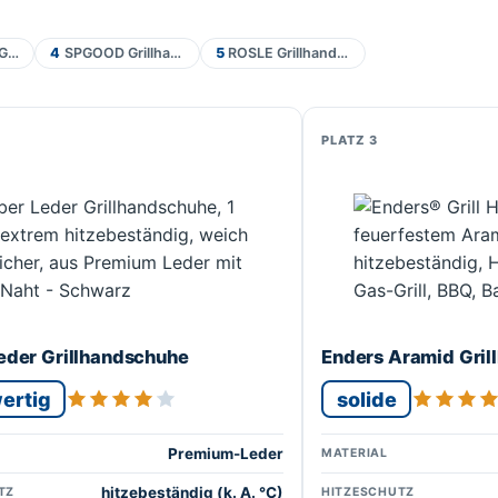
Grillhandschuhe
4
SPGOOD Grillhandschuhe 800°
5
RÖSLE Grillhandschuhe Leder 24/XL
3
eder Grillhandschuhe
Enders Aramid Gri
ertig
solide
Premium-Leder
MATERIAL
hitzebeständig (k. A. °C)
TZ
HITZESCHUTZ