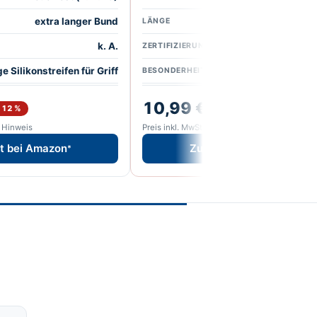
extra langer Bund
LÄNGE
k. A.
EN4
ZERTIFIZIERUNG
e Silikonstreifen für Griff
Rutschfest, maschi
BESONDERHEIT
10,99 €
−12 %
−15 %
12,99 €
e Hinweis
Preis inkl. MwSt., Stand siehe Hinweis
t bei Amazon
Zum Angebot bei Amazo
*