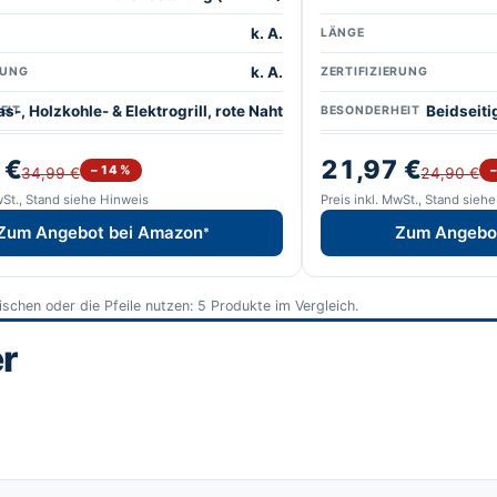
k. A.
LÄNGE
k. A.
RUNG
ZERTIFIZIERUNG
as-, Holzkohle- & Elektrogrill, rote Naht
Beidseitig
EIT
BESONDERHEIT
 €
21,97 €
−14 %
34,99 €
24,90 €
wSt., Stand siehe Hinweis
Preis inkl. MwSt., Stand sieh
Zum Angebot bei Amazon
Zum Angebo
*
wischen oder die Pfeile nutzen: 5 Produkte im Vergleich.
r