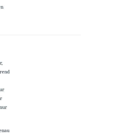
en
,
arend
ur
er
 nur
Genau