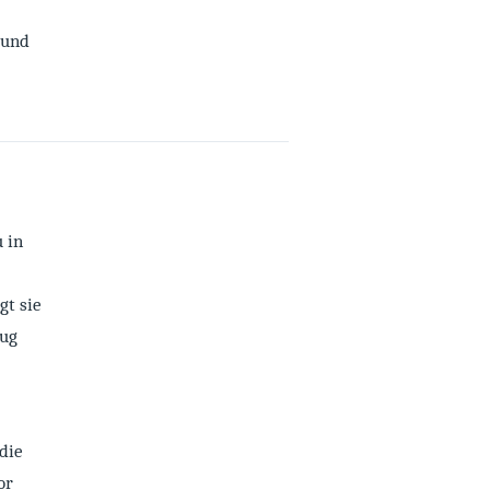
 und
 in
gt sie
eug
die
or