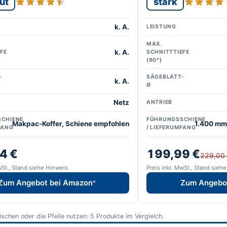
ut
stark
k. A.
LEISTUNG
MAX.
k. A.
FE
SCHNITTTIEFE
(90°)
-
SÄGEBLATT-
k. A.
Ø
Netz
ANTRIEB
CHIENE
FÜHRUNGSSCHIENE
Makpac-Koffer, Schiene empfohlen
1.400 mm 
FANG
/ LIEFERUMFANG
4 €
199,99 €
229,00
wSt., Stand siehe Hinweis
Preis inkl. MwSt., Stand sieh
Zum Angebot bei Amazon
Zum Angebo
*
wischen oder die Pfeile nutzen: 5 Produkte im Vergleich.