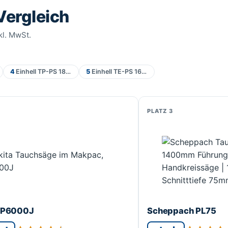
Vergleich
kl. MwSt.
4
Einhell TP-PS 18/165 Li BL (Akku)
5
Einhell TE-PS 165 + Führungsschiene
3
SP6000J
Scheppach PL75