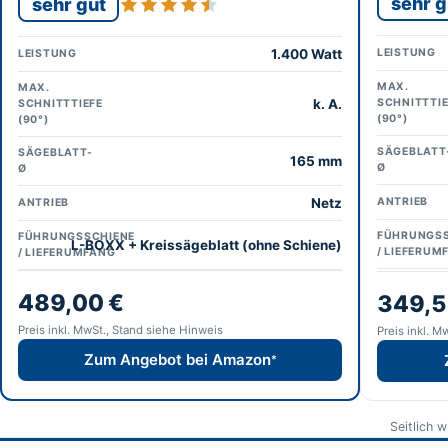
sehr g
sehr gut
1.400 Watt
LEISTUNG
LEISTUNG
MAX.
MAX.
k. A.
SCHNITTTIE
SCHNITTTIEFE
(90°)
(90°)
SÄGEBLATT
SÄGEBLATT-
165 mm
Ø
Ø
Netz
ANTRIEB
ANTRIEB
FÜHRUNGSS
FÜHRUNGSSCHIENE
L-BOXX + Kreissägeblatt (ohne Schiene)
/ LIEFERUM
/ LIEFERUMFANG
489,00 €
349,5
Preis inkl. MwSt., Stand siehe Hinweis
Preis inkl. M
Zum Angebot bei Amazon
*
Seitlich 