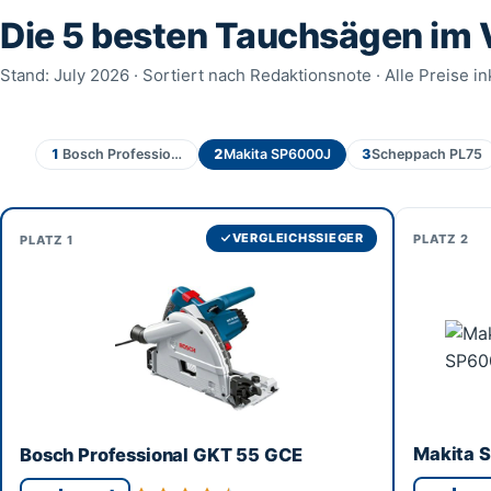
Die 5 besten Tauchsägen im 
Stand: July 2026 · Sortiert nach Redaktionsnote · Alle Preise in
1
Bosch Professional GKT 55 GCE
2
Makita SP6000J
3
Scheppach PL75
VERGLEICHSSIEGER
2
1
Makita 
Bosch Professional GKT 55 GCE