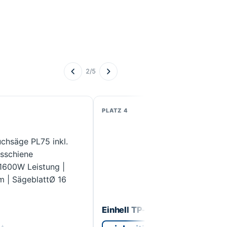
Produkt 2 von 5: Makita SP6000J
2/5
4
Einhell TP-PS 18/165 Li BL (Ak