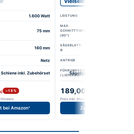
vielseitig
1.600 Watt
18 V
LEISTUNG
MAX.
75 mm
SCHNITTTIEFE
(90°)
SÄGEBLATT-
160 mm
Ø
Netz
Akku (ohne Akk
ANTRIEB
FÜHRUNGSSCHIENE
Schiene inkl. Zubehörset
Sägeblatt + Parallelanschlag (o
/ LIEFERUMFANG
189,00 €
−13 %
−5 %
 €
199,95 €
e Hinweis
Preis inkl. MwSt., Stand siehe Hinweis
t bei Amazon
Zum Angebot bei Amazo
*